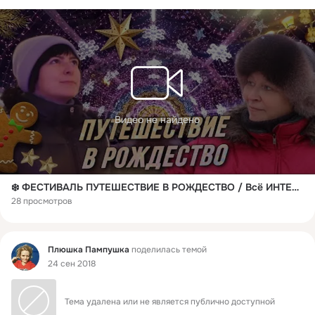
Видео не найдено
❄️ ФЕСТИВАЛЬ ПУТЕШЕСТВИЕ В РОЖДЕСТВО / Всё ИНТЕРЕСНОЕ и ЛУЧШЕЕ / МОСКВА / JOURNEY to CHRISTMAS ❄️
28 просмотров
Фид
Плюшка Пампушка
поделилась темой
24 сен 2018
Тема удалена или не является публично доступной