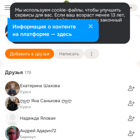
Войти
Мы используем cookie-файлы, чтобы улучшить
сервисы для вас. Если ваш возраст менее 13 лет,
настроить cookie-файлы должен ваш законный
Плюшка Пампушка
представитель.
Больше информации
Информация о контенте
Разрешить все
Настроить
на платформе — здесь
Россия
3 августа (46 лет)
23 школа
Подробнее
Добавить в друзья
Написать
Друзья
179
Екатерина Шахова
Курск
ღஐღ Яна Санькова ღஐღ
Курск
Надежда Яловая
Андрей Адарич72
Барнаул