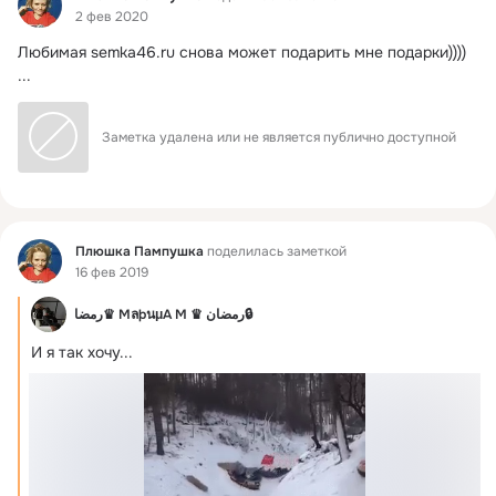
2 фев 2020
Любимая
semka46.ru снова может подарить мне подарки))))
...
Заметка удалена или не является публично доступной
Фид
Плюшка Пампушка
поделилась заметкой
16 фев 2019
رمضا♛ МลþนμА М ♛ رمضان🔒
И я так хочу...