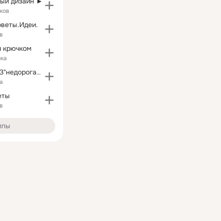
ый дизайн ►
ков
оветы.Идеи.
в
я крючком
ика
"Elen-exclusive3"недорогая женская одежда
а
еты
в
ппы