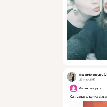
Фид
lilia christodoulou (v
23 мар 2017
Фитнес подруга
Как узнать, каких вита