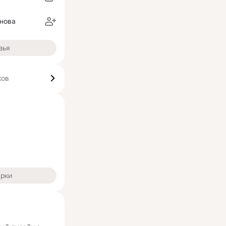
анова
зья
ков
арки