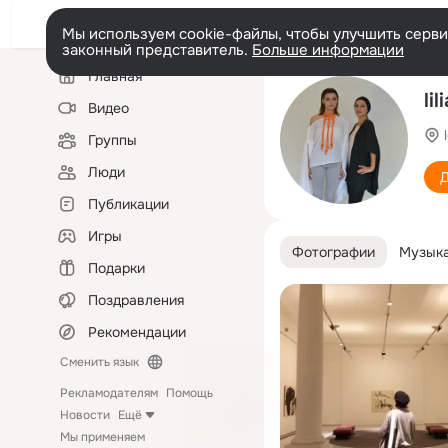
Мы используем cookie-файлы, чтобы улучшить сервис
законный представитель.
Больше информации
Левая
Главная
колонка
li
Видео
Группы
Люди
Д
Публикации
Игры
Фотографии
Музык
Подарки
Поздравления
Рекомендации
Сменить язык
Рекламодателям
Помощь
Новости
Ещё
Мы применяем