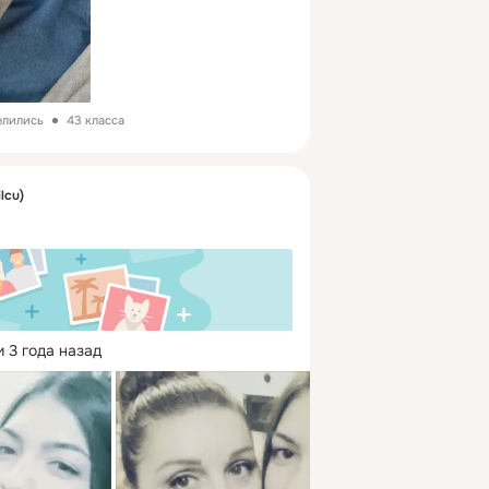
елились
43 класса
ilcu)
 3 года назад