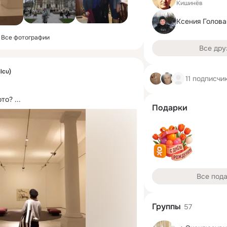
Кишинёв
Ксения Голов
Все фотографии
Все дру
ilcu)
11 подписчи
ото?
 ...
Подарки
Все под
Группы
57