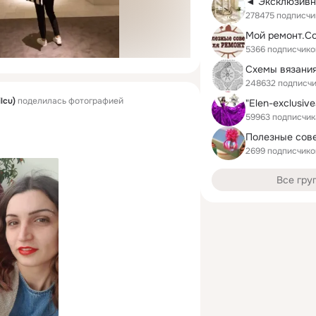
◄ Эксклюзивн
278475 подписчи
Мой ремонт.С
5366 подписчико
Схемы вязани
248632 подписч
ilcu)
поделилась фотографией
59963 подписчик
Полезные сов
2699 подписчико
Все гру