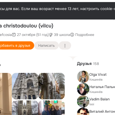
ы для вас. Если ваш возраст менее 13 лет, настроить cooki
Послед
lia christodoulou (vilcu)
lefcosia
27 октября (51 год)
39 школа
Подробнее
обавить в друзья
Написать
Друзья
158
а
Olga Vivat
Кишинёв
Кишинёв
Vadim Balan
Iasi
Виталий Анто