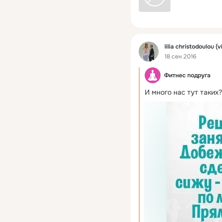
Фид
lilia christodoulou (v
18 сен 2016
Фитнес подруга
И много нас тут таких?