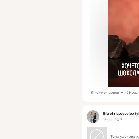
17 комментариев
159 раз
Фид
lilia christodoulou (v
12 янв 2017
Тема удалена и