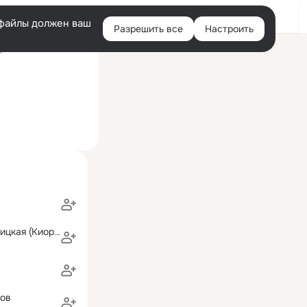
Войти
e-файлы должен ваш
Разрешить все
Настроить
Правая
ний визит: 3 сен 2025
колонка
Наталья Пальницкая (Киореску)
нов