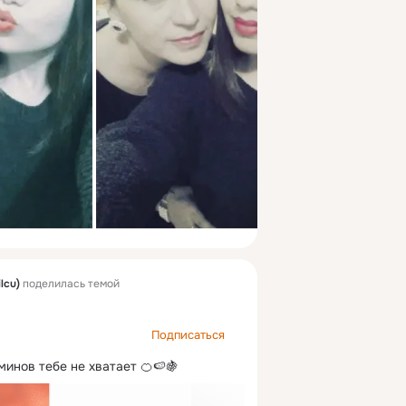
ilcu)
поделилась темой
Подписаться
минов тебе не хватает 🍊🍉🍇