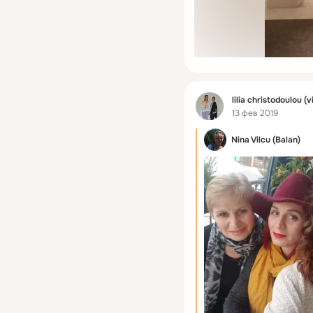
Фид
lilia christodoulou (v
13 фев 2019
Nina Vilcu (Balan)