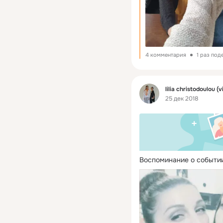
4 комментария
1 раз под
Фид
lilia christodoulou (v
25 дек 2018
Воспоминание о событии