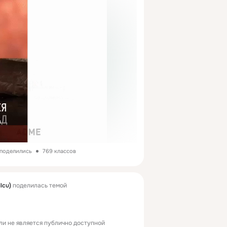
 поделились
769 классов
ilcu)
поделилась темой
ли не является публично доступной