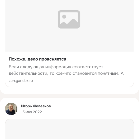
Похоже, дело проясняется!
Если следующая информация соответствует
действительности, то кое-что становится понятным. А
именно: Ну или по-русски: Поначалу мне это показалось,
zen.yandex.ru
конечно, сущей глупостью. Соответственно, возникает
вопрос: И что это означает...
Фид
Игорь Железков
15 мая 2022