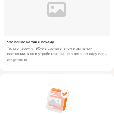
Что пошло не так и почему.
Те, кто пережил 90-е в сознательном и активном
состоянии, а не в утробе матери, не в детском саду или
начальной школе (а также не в местах лишения свободы
zen.yandex.ru
и не в психбольницах), получили определенный
пожизненный иммунитет к по...