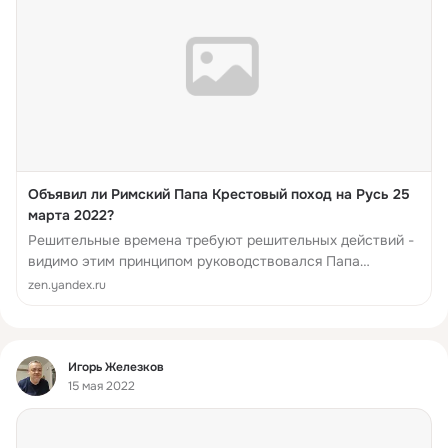
Объявил ли Римский Папа Крестовый поход на Русь 25
марта 2022?
Решительные времена требуют решительных действий -
видимо этим принципом руководствовался Папа
Франциск, сделавший нежданный ход, ввергший в
zen.yandex.ru
недоумение и даже негодование западных обозревате...
Фид
Игорь Железков
15 мая 2022