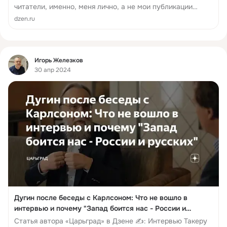
читатели, именно, меня лично, а не мои публикации
часто подвергают критике за то, что упоминаю в них и
dzen.ru
про наши потери, иногда разбираю неудачные...
Фид
Игорь Железков
30 апр 2024
Дугин после беседы с Карлсоном: Что не вошло в
интервью и почему "Запад боится нас - России и
русских"
Статья автора «Царьград» в Дзене ✍: Интервью Такеру