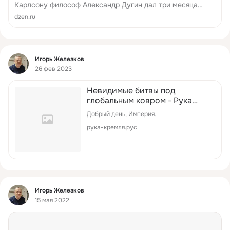
Карлсону философ Александр Дугин дал три месяца
тому назад в ходе визита в Москву. Выпустил он его...
dzen.ru
Фид
Игорь Железков
26 фев 2023
Невидимые битвы под
глобальным ковром - Рука
Кремля
Добрый день, Империя.
рука-кремля.рус
Фид
Игорь Железков
15 мая 2022