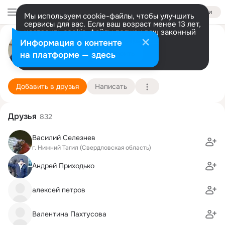
Войти
Мы используем cookie-файлы, чтобы улучшить
сервисы для вас. Если ваш возраст менее 13 лет,
настроить cookie-файлы должен ваш законный
Игорь Железков
представитель.
Больше информации
Информация о контенте
Разрешить все
Настроить
на платформе — здесь
Нижний Тагил
1 мая (54 года)
13 школа
Подробнее
Добавить в друзья
Написать
Друзья
832
Василий Селезнев
г. Нижний Тагил (Свердловская область)
Андрей Приходько
алексей петров
Валентина Пахтусова