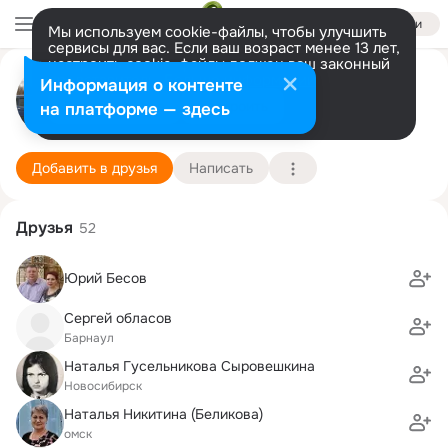
Войти
Мы используем cookie-файлы, чтобы улучшить
сервисы для вас. Если ваш возраст менее 13 лет,
настроить cookie-файлы должен ваш законный
представитель.
Больше информации
Дмитрий Беликов
Информация о контенте
Разрешить все
Настроить
на платформе — здесь
Омск
2 марта (47 лет)
Подробнее
Добавить в друзья
Написать
Друзья
52
Юрий Бесов
Сергей обласов
Барнаул
Наталья Гусельникова Сыровешкина
Новосибирск
Наталья Никитина (Беликова)
омск