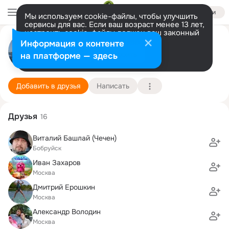
Войти
Мы используем cookie-файлы, чтобы улучшить
сервисы для вас. Если ваш возраст менее 13 лет,
настроить cookie-файлы должен ваш законный
представитель.
Больше информации
Василий Кушников
Информация о контенте
Разрешить все
Настроить
на платформе — здесь
Москва
3 апреля
Подробнее
Добавить в друзья
Написать
Друзья
16
Виталий Башлай (Чечен)
Бобруйск
Иван Захаров
Москва
Дмитрий Ерошкин
Москва
Александр Володин
Москва