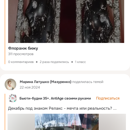
Флоранж бижу
311 просмотров
0 комментариев
2 раза поделились
1 класс
Фид
Марина Латушко (Мазуренко)
поделилась темой
22 ноя 2024
Подписаться
Бьюти-будни 35+. AntiAge своими руками
Декабрь под знаком Релакс - мечта или реальность?
 ...