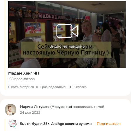
Видео не найдено
Мадам Хенг ЧП
198 просмотров
0 комментариев
1 раз поделились
2 класса
Фид
Марина Латушко (Мазуренко)
поделилась темой
24 дек 2022
Подписаться
Бьюти-будни 35+. AntiAge своими руками