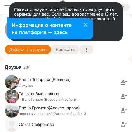
Войти
Мы используем cookie-файлы, чтобы улучшить
сервисы для вас. Если ваш возраст менее 13 лет,
настроить cookie-файлы должен ваш законный
представитель.
Больше информации
Марина Латушко (Мазуренко)
Информация о контенте
Разрешить все
Настроить
на платформе — здесь
Иркутск
1 января
Подробнее
Добавить в друзья
Написать
Друзья
234
Елена Токарева (Волкова)
Иркутск
Татьяна Выставкина
г. Балабаново (Боровский район)
Елена Громова(Александрова)
поселок Ильинский(Раменский район0
Ольга Сафронова