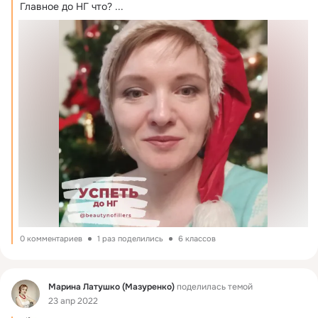
Главное до НГ что?
 ...
0 комментариев
1 раз поделились
6 классов
Фид
Марина Латушко (Мазуренко)
поделилась темой
23 апр 2022