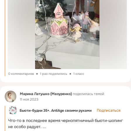
0 комментариев
1 раз поделились
1 класс
Фид
Марина Латушко (Мазуренко)
поделилась темой
11 ноя 2023
Подписаться
Бьюти-будни 35+. AntiAge своими руками
Что-то в последнее время чернопятничный бьюти-шопинг 
не особо радует.
 ...