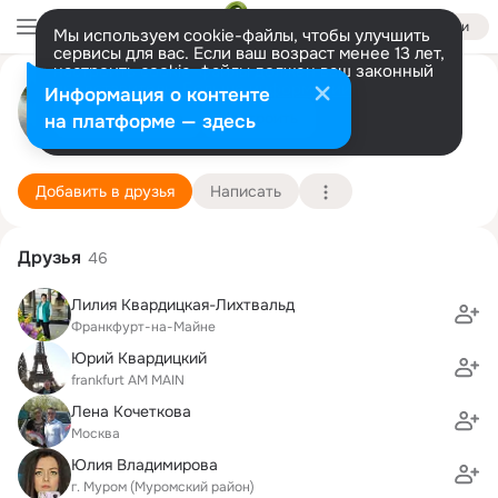
Войти
Мы используем cookie-файлы, чтобы улучшить
сервисы для вас. Если ваш возраст менее 13 лет,
настроить cookie-файлы должен ваш законный
Ирина Крайнова
представитель.
Больше информации
Информация о контенте
Разрешить все
Настроить
на платформе — здесь
Москва
22 ноября (40 лет)
12 школа
Подробнее
Добавить в друзья
Написать
Друзья
46
Лилия Квардицкая-Лихтвальд
Франкфурт-на-Майне
Юрий Квардицкий
frankfurt AM MAIN
Лена Кочеткова
Москва
Юлия Владимирова
г. Муром (Муромский район)