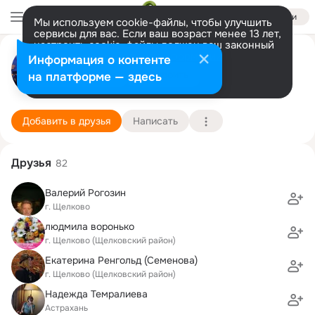
Войти
Мы используем cookie-файлы, чтобы улучшить
сервисы для вас. Если ваш возраст менее 13 лет,
настроить cookie-файлы должен ваш законный
Юлия Госнедель
представитель.
Больше информации
Информация о контенте
Разрешить все
Настроить
на платформе — здесь
Щелково
7 ноября (45 лет)
17 школа
Подробнее
Добавить в друзья
Написать
Друзья
82
Валерий Рогозин
г. Щелково
людмила воронько
г. Щелково (Щелковский район)
Екатерина Ренгольд (Семенова)
г. Щелково (Щелковский район)
Надежда Темралиева
Астрахань