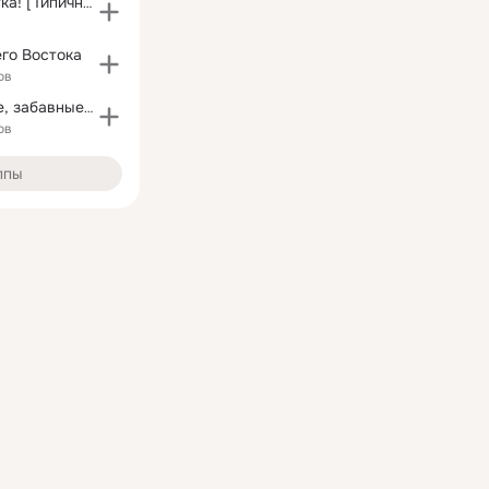
Это Питер, детка! [Типичный Питер]
го Востока
ов
Наши любимые, забавные животные
ов
ппы