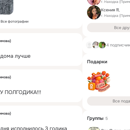
г. Находка (Прим
Ксения ♏
г. Находка (Прим
Все фотографии
Все дру
имова)
4 подписчи
а дома лучше
Подарки
имова)
 ПОЛГОДИКА!!!
Все под
имова)
Группы
5
дня исполнилось 3 годика