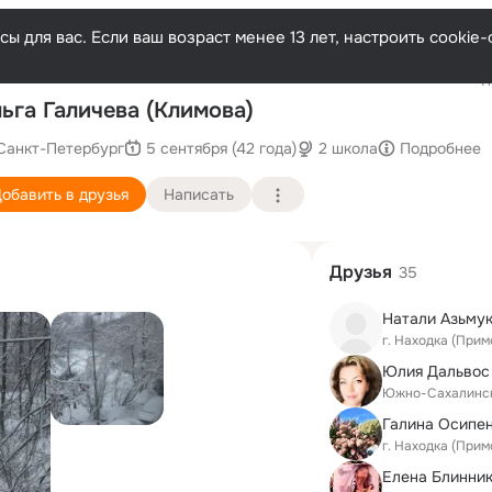
ы для вас. Если ваш возраст менее 13 лет, настроить cooki
Последн
ьга Галичева (Климова)
Санкт-Петербург
5 сентября (42 года)
2 школа
Подробнее
обавить в друзья
Написать
Друзья
35
Натали Азьму
г. Находка (Прим
Юлия Дальво
Южно-Сахалинс
Галина Осипе
г. Находка (Прим