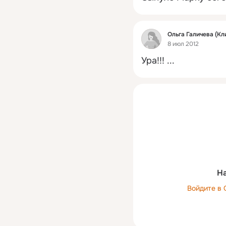
Фид
Ольга Галичева (Кл
8 июл 2012
Ура!!!
 ...
На
Войдите в 