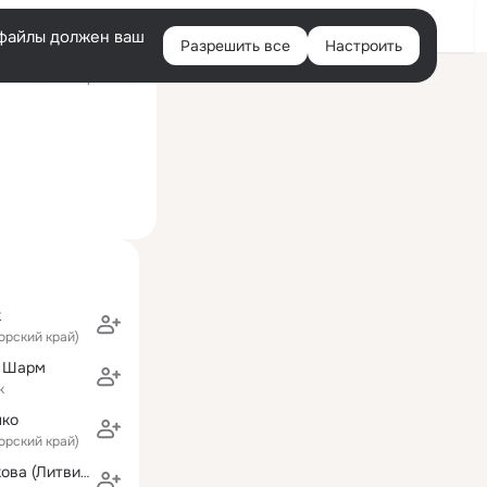
Войти
e-файлы должен ваш
Разрешить все
Настроить
Правая
ий визит: 27 фев 2017
колонка
к
орский край)
с Шарм
к
нко
орский край)
Елена Блинникова (Литвиненко)