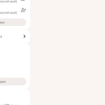
орский край)
орский край)
зья
ка
арки