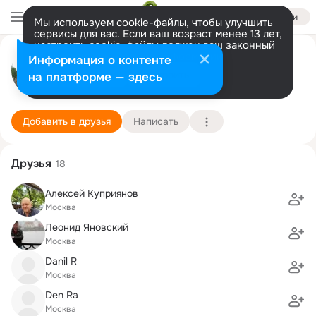
Войти
Мы используем cookie-файлы, чтобы улучшить
сервисы для вас. Если ваш возраст менее 13 лет,
настроить cookie-файлы должен ваш законный
Дмитрий Р.
представитель.
Больше информации
Информация о контенте
Разрешить все
Настроить
на платформе — здесь
Москва
6 июля (62 года)
63 школа (с профильными классами при миэм (9-
Подробнее
Добавить в друзья
Написать
Друзья
18
Алексей Куприянов
Москва
Леонид Яновский
Москва
Danil R
Москва
Den Ra
Москва