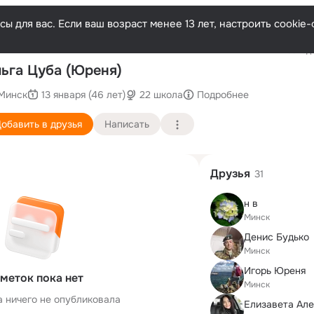
ы для вас. Если ваш возраст менее 13 лет, настроить cooki
Последн
ьга Цуба (Юреня)
Минск
13 января (46 лет)
22 школа
Подробнее
обавить в друзья
Написать
Друзья
31
н в
Минск
Денис Будько
Минск
Игорь Юреня
меток пока нет
Минск
а ничего не опубликовала
Елизавета Ал