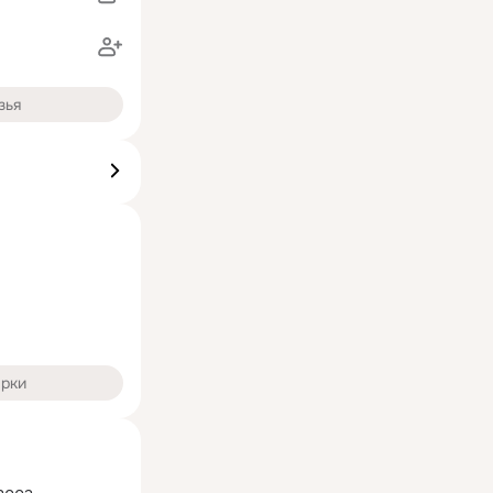
зья
арки