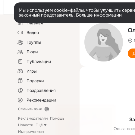
Мы используем cookie-файлы, чтобы улучшить сервис
законный представитель.
Больше информации
Левая
Главная
колонка
Ол
Видео
Группы
Люди
Д
Публикации
Игры
Подарки
Поздравления
Рекомендации
Сменить язык
Рекламодателям
Помощь
За
Новости
Ещё
Ольга пок
Мы применяем