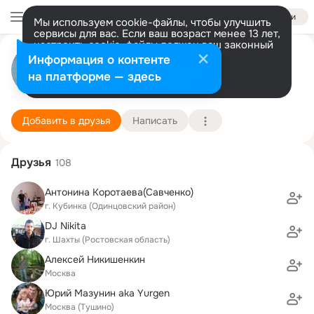
Войти
Мы используем cookie-файлы, чтобы улучшить
сервисы для вас. Если ваш возраст менее 13 лет,
настроить cookie-файлы должен ваш законный
Анна Коротаева (Житомирова)
представитель.
Больше информации
Информация о контенте
Разрешить все
Настроить
на платформе — здесь
Москва
30 октября (47 лет)
247 школа
Подробнее
Добавить в друзья
Написать
Друзья
108
Антонина Коротаева(Савченко)
г. Кубинка (Одинцовский район)
DJ Nikita
г. Шахты (Ростовская область)
Алексей Никишенкин
Москва
Юрий Мазунин aka Yurgen
Москва (Тушино)