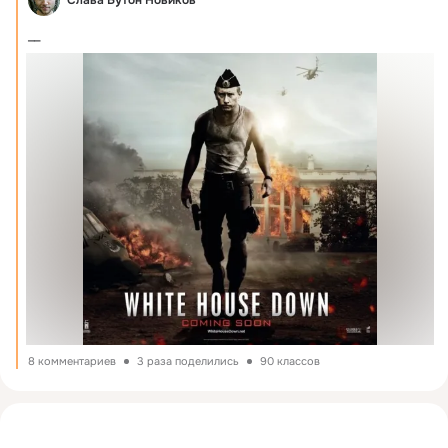
Слава Бутон Новиков
__
8 комментариев
3 раза поделились
90 классов