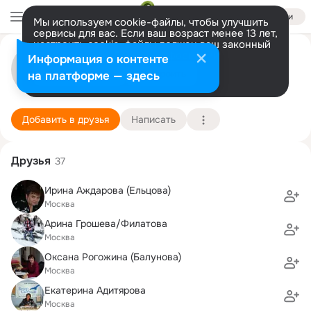
Войти
Мы используем cookie-файлы, чтобы улучшить
сервисы для вас. Если ваш возраст менее 13 лет,
настроить cookie-файлы должен ваш законный
Наталья Новикова
представитель.
Больше информации
Информация о контенте
Разрешить все
Настроить
на платформе — здесь
Москва
16 марта (63 года)
Факультет финансы и кредит
Подробнее
Добавить в друзья
Написать
Друзья
37
Ирина Аждарова (Ельцова)
Москва
Арина Грошева/Филатова
Москва
Оксана Рогожина (Балунова)
Москва
Екатерина Адитярова
Москва