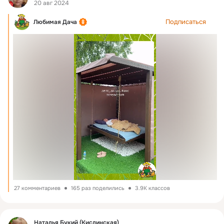
20 авг 2024
Подписаться
Любимая Дача
27 комментариев
165 раз поделились
3.9K классов
Фид
Наталья Букий (Кислинская)