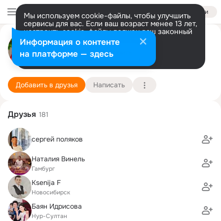
Войти
Мы используем cookie-файлы, чтобы улучшить
сервисы для вас. Если ваш возраст менее 13 лет,
настроить cookie-файлы должен ваш законный
Наталья Букий (Кислинская)
представитель.
Больше информации
Информация о контенте
GIF
Разрешить все
Настроить
на платформе — здесь
Степногорск
8 октября
8 школа
Подробнее
Добавить в друзья
Написать
Друзья
181
сергей поляков
Наталия Винель
Гамбург
Ksenija F
Новосибирск
Баян Идрисова
Нур-Султан