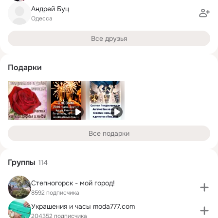
Андрей Буц
Одесса
Все друзья
Подарки
Все подарки
Группы
114
Степногорск - мой город!
8592 подписчика
Украшения и часы moda777.com
204352 подписчика