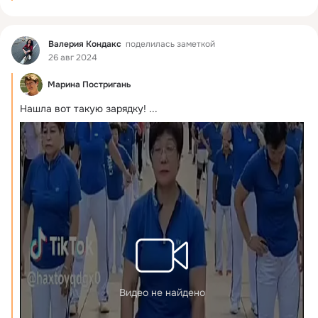
Фид
Валерия Кондакс
поделилась заметкой
26 авг 2024
Марина Постригань
Нашла вот такую зарядку!
 ...
Видео не найдено