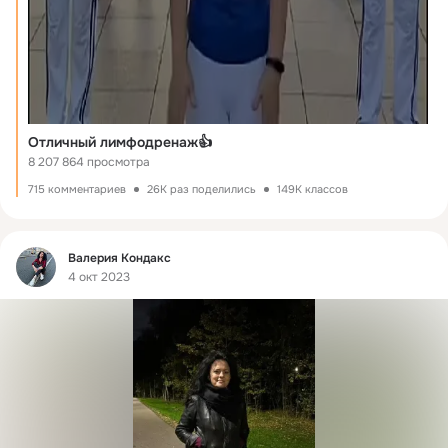
Отличный лимфодренаж👍
8 207 864 просмотра
715 комментариев
26K раз поделились
149K классов
Фид
Валерия Кондакс
4 окт 2023