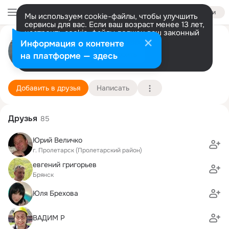
Войти
Мы используем cookie-файлы, чтобы улучшить
сервисы для вас. Если ваш возраст менее 13 лет,
настроить cookie-файлы должен ваш законный
Валерия Кондакс
представитель.
Больше информации
Информация о контенте
Разрешить все
Настроить
на платформе — здесь
Москва
23 июля (53 года)
5 школа
Подробнее
Добавить в друзья
Написать
Друзья
85
Юрий Величко
г. Пролетарск (Пролетарский район)
евгений григорьев
Брянск
Юля Брехова
ВАДИМ Р