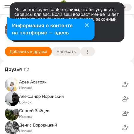
Войти
Мы используем cookie-файлы, чтобы улучшить
сервисы для вас. Если ваш возраст менее 13 лет,
настроить cookie-файлы должен ваш законный
Лора Павлова (Поклад)
представитель.
Больше информации
Информация о контенте
Разрешить все
Настроить
на платформе — здесь
Москва
6 ноября (50 лет)
54 школа
Подробнее
Добавить в друзья
Написать
Друзья
112
Арев Асатрян
Москва
Александр Норинский
Брянск
Сергей Зайцев
Москва
Денис Бородицкий
Москва