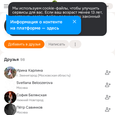
Войти
Мы используем cookie-файлы, чтобы улучшить
сервисы для вас. Если ваш возраст менее 13 лет,
настроить cookie-файлы должен ваш законный
Игорь Стулов
представитель.
Больше информации
Информация о контенте
Разрешить все
Настроить
на платформе — здесь
Москва
3 января (44 года)
38 школа
Подробнее
Добавить в друзья
Написать
Друзья
98
Ирина Карлина
г. Звенигород (Московская область)
Svetlana Beloozerova
Москва
София Белянская
Нижний Новгород
Пётр Савинков
Москва