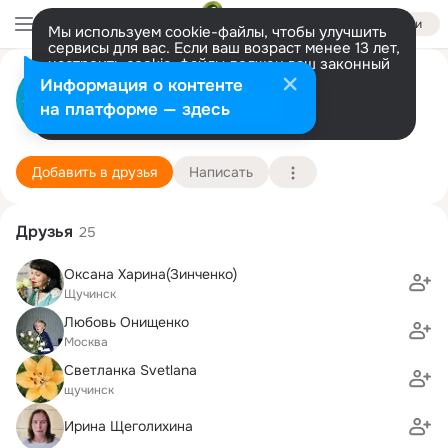
Войти
Мы используем cookie-файлы, чтобы улучшить
сервисы для вас. Если ваш возраст менее 13 лет,
настроить cookie-файлы должен ваш законный
Антон Миронов
представитель.
Больше информации
Информация о контенте
Разрешить все
Настроить
на платформе — здесь
Щербинка
29 июня (41 год)
1840 центр образования
Подробнее
Добавить в друзья
Написать
Друзья
25
Оксана Харина(Зинченко)
Щучинск
Любовь Онищенко
Москва
Светланка Svetlana
щучинск
Ирина Щеголихина