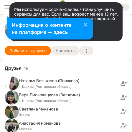
Войти
Мы используем cookie-файлы, чтобы улучшить
сервисы для вас. Если ваш возраст менее 13 лет,
настроить cookie-файлы должен ваш законный
Оксана Волкова (Фёдорова)
представитель.
Больше информации
Информация о контенте
Разрешить все
Настроить
на платформе — здесь
Москва
17 октября (44 года)
14 школа
Подробнее
Добавить в друзья
Написать
Друзья
48
Наталья Вознякова (Полякова)
г. Шахты (Ростовская область)
Вера Писковацкова (Васягина)
г. Шахты (Ростовская область)
Светлана Чуканова
Шахты
Анастасия Романова
Москва