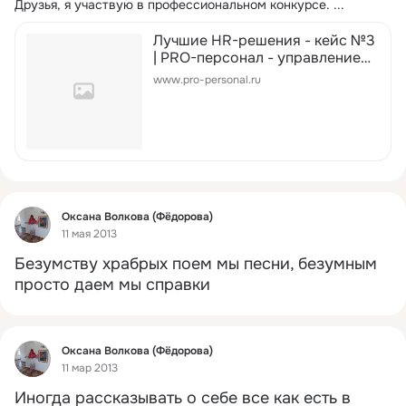
Друзья, я участвую в профессиональном конкурсе.
 ...
Лучшие HR-решения - кейс №3
| PRO-персонал - управление
персоналом и кадровое
www.pro-personal.ru
делопроизводство от
экспертов. Сайт для
кадровиков, HR и менеджеров
по управлению персоналом
Фид
Оксана Волкова (Фёдорова)
11 мая 2013
Безумству храбрых поем мы песни, безумным 
просто даем мы справки
Фид
Оксана Волкова (Фёдорова)
11 мар 2013
Иногда рассказывать о себе все как есть в 