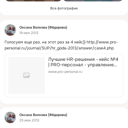
Все фотографии
Фид
Оксана Волкова (Фёдорова)
19 июл 2013
Голосуем еще раз, на этот раз за 4 кейс))
http://www.pro-
personal.ru/journal/SUP/hr_goda-2013/answer/case4.php
Лучшие HR-решения - кейс №4
| PRO-персонал - управление
персоналом и кадровое
www.pro-personal.ru
делопроизводство от
экспертов. Сайт для
кадровиков, HR и менеджеров
по управлению персоналом
Фид
Оксана Волкова (Фёдорова)
25 июн 2013