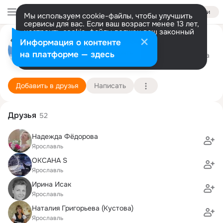
Войти
Мы используем cookie-файлы, чтобы улучшить
сервисы для вас. Если ваш возраст менее 13 лет,
настроить cookie-файлы должен ваш законный
Любовь Сульженко
представитель.
Больше информации
Информация о контенте
Разрешить все
Настроить
на платформе — здесь
Ярославль
7 февраля (56 лет)
18 школа
Подробнее
Добавить в друзья
Написать
Друзья
52
Надежда Фёдорова
Ярославль
ОКСАНА S
Ярославль
Ирина Исак
Ярославль
Наталия Григорьева (Кустова)
Ярославль