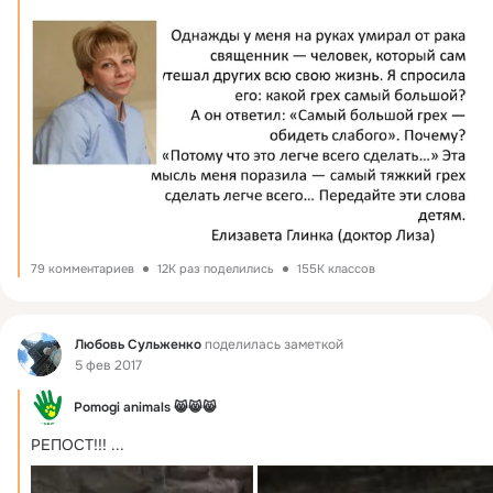
79 комментариев
12K раз поделились
155K классов
Фид
Любовь Сульженко
поделилась заметкой
5 фев 2017
Pomogi animals 😸😸😸
РЕПОСТ!!!
 ...