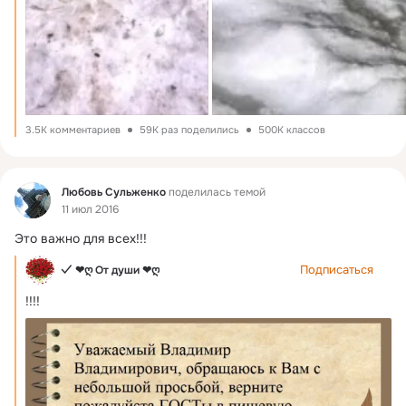
3.5K комментариев
59K раз поделились
500K классов
Фид
Любовь Сульженко
поделилась темой
11 июл 2016
Это важно для всех!!!
Подписаться
✓ ❤ღ От души ❤ღ
!!!!