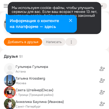
Войти
Мы используем cookie-файлы, чтобы улучшить
сервисы для вас. Если ваш возраст менее 13 лет,
настроить cookie-файлы должен ваш законный
Виталия Бодрова
представитель.
Больше информации
Информация о контенте
Разрешить все
Настроить
на платформе — здесь
г.Магнитогорск
3 мая (57 лет)
ЮУрГУ (НИУ), энергетический факультет
Подробнее
Добавить в друзья
Написать
Друзья
51
Гульмира Гульмира
Астана
Татьяна Krossberg
Москва
Света Штейнер(Оксак)
г. Троицк (Троицкий район)
Анжелика Баулина (Иванова)
Санкт-Петербург