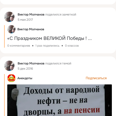
Фид
Виктор Молчанов
поделился заметкой
5 мая 2017
Виктор Молчанов
«С Праздником ВЕЛИКОЙ Победы !
 ...
0 комментариев
1 раз поделились
0 классов
Фид
Виктор Молчанов
поделился темой
5 дек 2016
Подписаться
Анекдоты