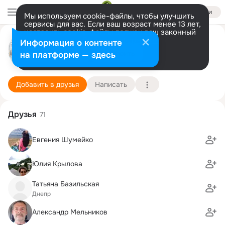
Войти
Мы используем cookie-файлы, чтобы улучшить
сервисы для вас. Если ваш возраст менее 13 лет,
настроить cookie-файлы должен ваш законный
представитель.
Больше информации
Виктор Молчанов
Информация о контенте
Разрешить все
Настроить
на платформе — здесь
Москва
16 марта (51 год)
Подробнее
Добавить в друзья
Написать
Друзья
71
Евгения Шумейко
Юлия Крылова
Татьяна Базильская
Днепр
Александр Мельников