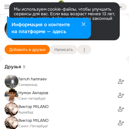
Войти
Мы используем cookie-файлы, чтобы улучшить
сервисы для вас. Если ваш возраст менее 13 лет,
настроить cookie-файлы должен ваш законный
Денис Никифоров
представитель.
Больше информации
Информация о контенте
Разрешить все
Настроить
на платформе — здесь
Санкт-Петербург
17 июня (48 лет)
2 школа
Подробнее
Добавить в друзья
Написать
Друзья
9
farruh hamraev
Самарканд
Нумон Акпаров
Санк-петербург
Виктор MILANO
Ашхабад
Виктор MILANO
Санкт-Петербург