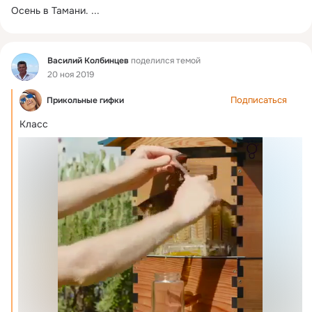
Осень в Тамани.
 ...
Фид
Василий Колбинцев
поделился темой
20 ноя 2019
Подписаться
Прикольные гифки
Класс