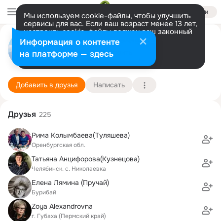
Войти
Мы используем cookie-файлы, чтобы улучшить
сервисы для вас. Если ваш возраст менее 13 лет,
настроить cookie-файлы должен ваш законный
Василий Колбинцев
представитель.
Больше информации
Информация о контенте
Разрешить все
Настроить
на платформе — здесь
Сочи
24 февраля (67 лет)
1 школа
Подробнее
Добавить в друзья
Написать
Друзья
225
Рима Колымбаева(Туляшева)
Оренбургская обл.
Татьяна Анцифорова(Кузнецова)
Челябинск. с. Николаевка
Елена Лямина (Пручай)
Бурибай
Zoya Alexandrovna
г. Губаха (Пермский край)