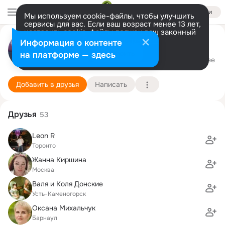
Войти
Мы используем cookie-файлы, чтобы улучшить
сервисы для вас. Если ваш возраст менее 13 лет,
настроить cookie-файлы должен ваш законный
представитель.
Больше информации
Наталья Шаманова
Информация о контенте
Разрешить все
Настроить
на платформе — здесь
Торонто
12 сентября (118 лет)
Подробнее
Добавить в друзья
Написать
Друзья
53
Leon R
Торонто
Жанна Киршина
Москва
Валя и Коля Донские
Усть-Каменогорск
Оксана Михальчук
Барнаул