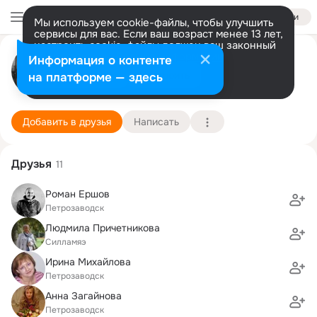
Войти
Мы используем cookie-файлы, чтобы улучшить
сервисы для вас. Если ваш возраст менее 13 лет,
настроить cookie-файлы должен ваш законный
Мария Козина
представитель.
Больше информации
Информация о контенте
Разрешить все
Настроить
на платформе — здесь
Петрозаводск
18 мая (44 года)
Державинский лицей
Подробнее
Добавить в друзья
Написать
Друзья
11
Роман Ершов
Петрозаводск
Людмила Причетникова
Силламяэ
Ирина Михайлова
Петрозаводск
Анна Загайнова
Петрозаводск