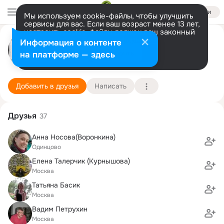
Войти
Мы используем cookie-файлы, чтобы улучшить
сервисы для вас. Если ваш возраст менее 13 лет,
настроить cookie-файлы должен ваш законный
Ира Петрухина
представитель.
Больше информации
Информация о контенте
Разрешить все
Настроить
на платформе — здесь
Москва
8 ноября (42 года)
Подробнее
Добавить в друзья
Написать
Друзья
37
Анна Носова(Воронкина)
Одинцово
Елена Талерчик (Курнышова)
Москва
Татьяна Басик
Москва
Вадим Петрухин
Москва