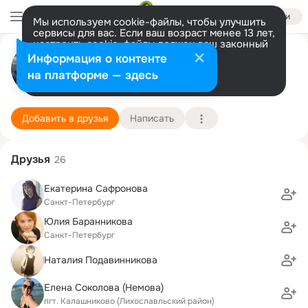
Войти
Мы используем cookie-файлы, чтобы улучшить
сервисы для вас. Если ваш возраст менее 13 лет,
настроить cookie-файлы должен ваш законный
Владимир Бойков
представитель.
Больше информации
Информация о контенте
Разрешить все
Настроить
на платформе — здесь
Тверь
27 декабря (58 лет)
43 школа
Подробнее
Добавить в друзья
Написать
Друзья
26
Екатерина Сафронова
Санкт-Петербург
Юлия Баранникова
Санкт-Петербург
Наталия Подавинникова
Елена Соколова (Немова)
пгт. Калашниково (Лихославльский район)