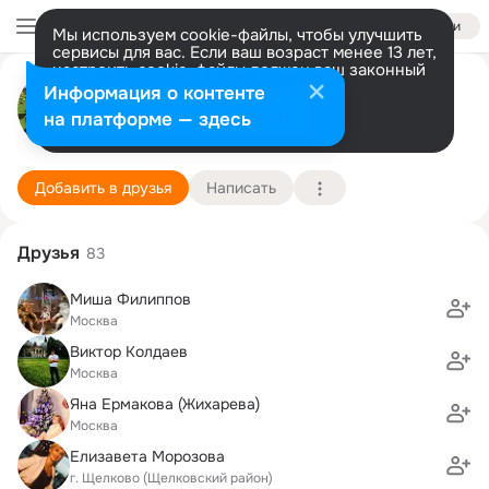
Войти
Мы используем cookie-файлы, чтобы улучшить
сервисы для вас. Если ваш возраст менее 13 лет,
настроить cookie-файлы должен ваш законный
Юлия Клюева (Козлова)
представитель.
Больше информации
Информация о контенте
Разрешить все
Настроить
на платформе — здесь
Москва
8 апреля (45 лет)
649 школа
Подробнее
Добавить в друзья
Написать
Друзья
83
Миша Филиппов
Москва
Виктор Колдаев
Москва
Яна Ермакова (Жихарева)
Москва
Елизавета Морозова
г. Щелково (Щелковский район)