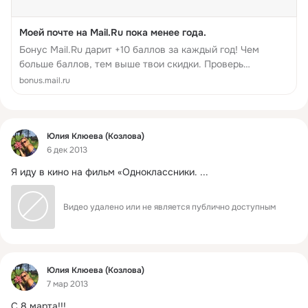
Моей почте на Mail.Ru пока менее года.
Бонус Mail.Ru дарит +10 баллов за каждый год! Чем
больше баллов, тем выше твои скидки. Проверь
эксклюзивные скидки на Бонус Mail.Ru
bonus.mail.ru
Фид
Юлия Клюева (Козлова)
6 дек 2013
Я иду в кино на фильм «Одноклассники.
 ...
Видео удалено или не является публично доступным
Фид
Юлия Клюева (Козлова)
7 мар 2013
C 8 марта!!!
 ...