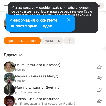
Войти
Мы используем cookie-файлы, чтобы улучшить
сервисы для вас. Если ваш возраст менее 13 лет,
настроить cookie-файлы должен ваш законный
Виктория Смирнова
представитель.
Больше информации
Информация о контенте
Разрешить все
Настроить
на платформе — здесь
Санкт-Петербург
24 декабря (48 лет)
98 школа
Подробнее
Добавить в друзья
Написать
Друзья
12
Ольга Резчикова (Полозова)
Москва
Марина Каменева ( Мазур)
Москва
Марина Шишкина (Долбина)
р.п. Благовещенка
Любовь Иванова (Иванкова
рп. Благовещенка (Благовещенский район)