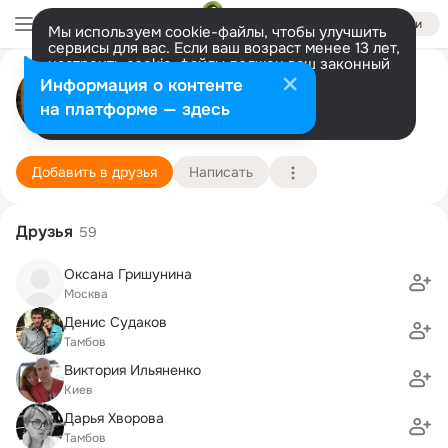
Войти
Мы используем cookie-файлы, чтобы улучшить
сервисы для вас. Если ваш возраст менее 13 лет,
настроить cookie-файлы должен ваш законный
Кристина Андреева
представитель.
Больше информации
Информация о контенте
Разрешить все
Настроить
на платформе — здесь
Москва
29 июля (43 года)
1106 школа (с гимназическими классами)
Подробнее
Добавить в друзья
Написать
Друзья
59
Оксана Гришунина
Москва
Денис Судаков
Тамбов
Виктория Ильяненко
Киев
Дарья Хворова
Тамбов