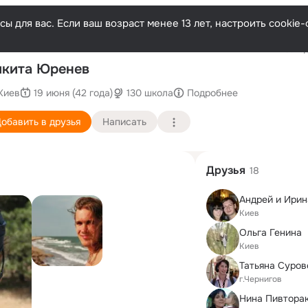
ы для вас. Если ваш возраст менее 13 лет, настроить cooki
Послед
кита Юренев
Киев
19 июня (42 года)
130 школа
Подробнее
обавить в друзья
Написать
Друзья
18
Киев
Ольга Генина
Киев
Татьяна Суров
г.Чернигов
Нина Пивторак