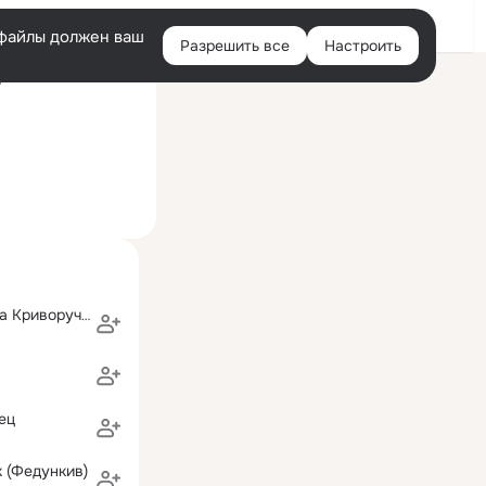
Войти
e-файлы должен ваш
Разрешить все
Настроить
Правая
ний визит: 2 сен 2008
колонка
Андрей и Ирина Криворучко
ец
 (Федункив)