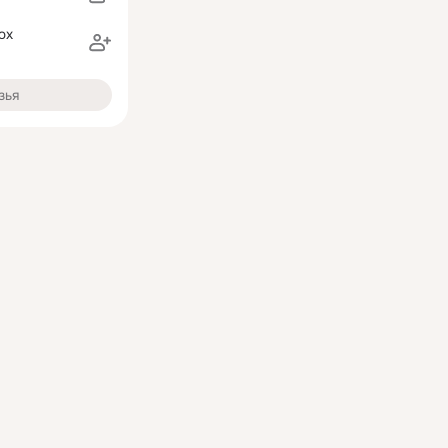
юх
зья