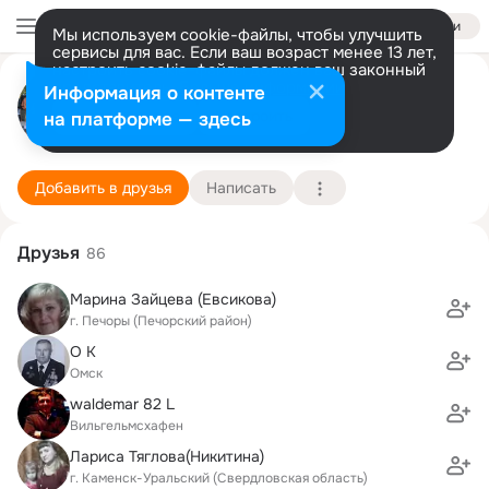
Войти
Мы используем cookie-файлы, чтобы улучшить
сервисы для вас. Если ваш возраст менее 13 лет,
настроить cookie-файлы должен ваш законный
Александр Гофман
представитель.
Больше информации
Информация о контенте
Разрешить все
Настроить
на платформе — здесь
Baden-Württemberg
20 августа (45 лет)
2 школа
Подробнее
Добавить в друзья
Написать
Друзья
86
Марина Зайцева (Евсикова)
г. Печоры (Печорский район)
О К
Омск
waldemar 82 L
Вильгельмсхафен
Лариса Тяглова(Никитина)
г. Каменск-Уральский (Свердловская область)