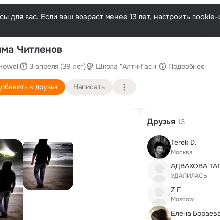
ы для вас. Если ваш возраст менее 13 лет, настроить cooki
Послед
ма Читленов
Howell
3 апреля (39 лет)
Школа "Алтн-Гасн"
Подробнее
обавить в друзья
Написать
Друзья
13
Terek D.
Москва
УДАЛИЛАСЬ
Z F
Moscow
Елена Бораев