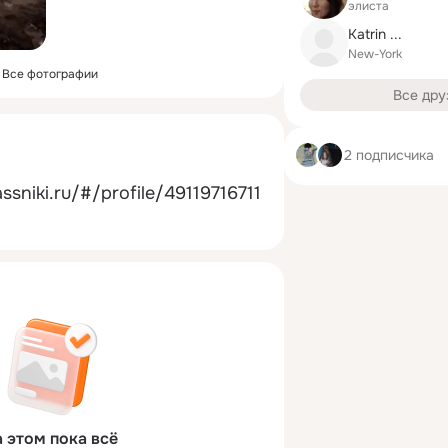
элиста
Katrin ...
New-York
Все фотографии
Все дру
2 подписчика
sniki.ru/#/profile/49119716711
 этом пока всё