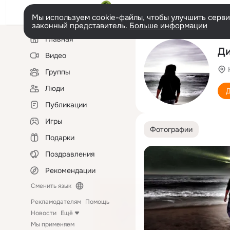
Мы используем cookie-файлы, чтобы улучшить сервис
законный представитель.
Больше информации
Левая
Главная
колонка
Ди
Видео
Группы
Люди
Д
Публикации
Игры
Фотографии
Подарки
Поздравления
Рекомендации
Сменить язык
Рекламодателям
Помощь
Новости
Ещё
Мы применяем