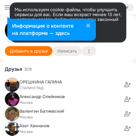
Войти
Мы используем cookie-файлы, чтобы улучшить
сервисы для вас. Если ваш возраст менее 13 лет,
настроить cookie-файлы должен ваш законный
представитель.
Больше информации
Константин Андреев
Информация о контенте
Разрешить все
Настроить
на платформе — здесь
Москва
8 февраля
Подробнее
Добавить в друзья
Написать
Друзья
309
ОРЕШКИНА ГАЛИНА
СТАЛИНГРАД
Александр Олейников
Москва
Валентин Батиевский
Москва
Азат Ханнанов
Москва