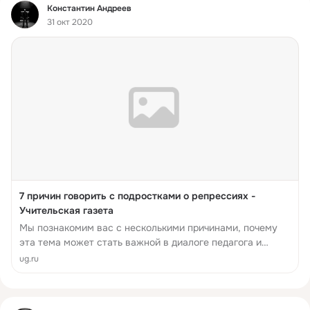
Фид
Константин Андреев
31 окт 2020
7 причин говорить с подростками о репрессиях -
Учительская газета
Мы познакомим вас с несколькими причинами, почему
эта тема может стать важной в диалоге педагога и
подростка, родителя и ребенка, взрослого и юного
ug.ru