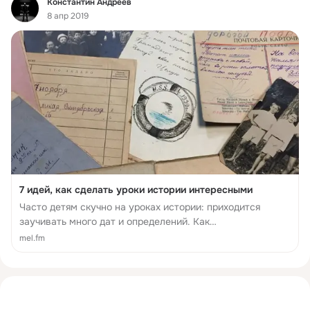
Фид
Константин Андреев
8 апр 2019
7 идей, как сделать уроки истории интересными
Часто детям скучно на уроках истории: приходится
заучивать много дат и определений. Как
их заинтересовать? Наш новый блогер Константин
mel.fm
Андреев рассказывает, как сделать уроки истории
интересными для по...