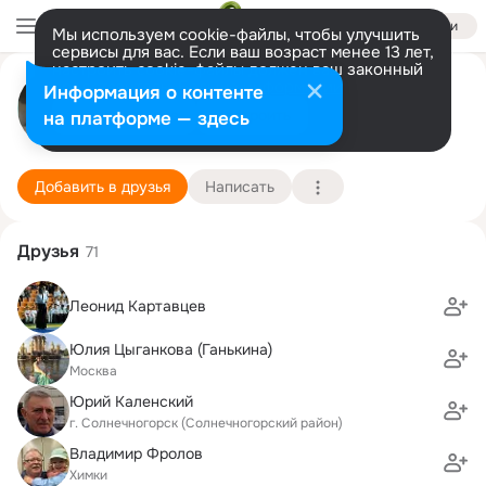
Войти
Мы используем cookie-файлы, чтобы улучшить
сервисы для вас. Если ваш возраст менее 13 лет,
настроить cookie-файлы должен ваш законный
Олег Бойко
представитель.
Больше информации
Информация о контенте
Разрешить все
Настроить
на платформе — здесь
Москва
12 октября (58 лет)
10 школа
Подробнее
Добавить в друзья
Написать
Друзья
71
Леонид Картавцев
Юлия Цыганкова (Ганькина)
Москва
Юрий Каленский
г. Солнечногорск (Солнечногорский район)
Владимир Фролов
Химки