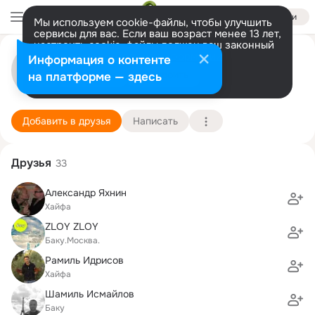
Войти
Мы используем cookie-файлы, чтобы улучшить
сервисы для вас. Если ваш возраст менее 13 лет,
настроить cookie-файлы должен ваш законный
Денис Исаков
представитель.
Больше информации
Информация о контенте
Разрешить все
Настроить
на платформе — здесь
Хайфа
29 сентября (45 лет)
Школа-интернат "Кфар-Галим Лео-Бек"
Подробнее
Добавить в друзья
Написать
Друзья
33
Александр Яхнин
Хайфа
ZLOY ZLOY
Баку.Москва.
Рамиль Идрисов
Хайфа
Шамиль Исмайлов
Баку