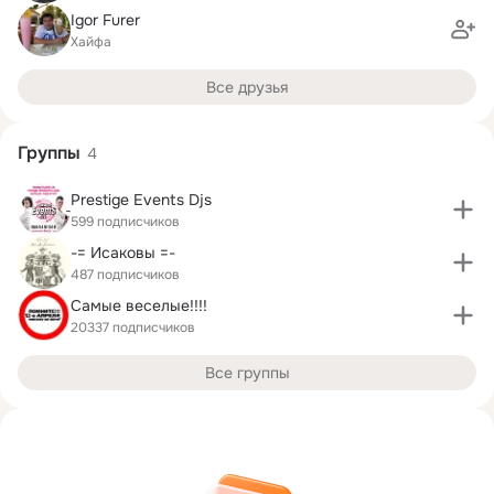
Igor Furer
Хайфа
Все друзья
Группы
4
Prestige Events Djs
599 подписчиков
-= Исаковы =-
487 подписчиков
Самые веселые!!!!
20337 подписчиков
Все группы