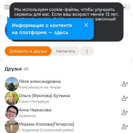
Войти
Мы используем cookie-файлы, чтобы улучшить
сервисы для вас. Если ваш возраст менее 13 лет,
настроить cookie-файлы должен ваш законный
Лариса Клопова (Сидорова)
представитель.
Больше информации
Информация о контенте
Разрешить все
Настроить
на платформе — здесь
Вологда
18 октября (45 лет)
2 школа
Подробнее
Добавить в друзья
Написать
Друзья
46
Лёля александровна
Комсомольск-на-Амуре
Ольга (Фролова) Бутвина
Санкт-Петербург
Анна Черкасова
мурманск
Марина Клопова(Петерсон)
г. Кадников (Сокольский район)