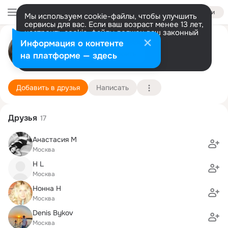
Войти
Мы используем cookie-файлы, чтобы улучшить
сервисы для вас. Если ваш возраст менее 13 лет,
настроить cookie-файлы должен ваш законный
Галина Мельникова
представитель.
Больше информации
Информация о контенте
Разрешить все
Настроить
на платформе — здесь
Москва
27 мая (45 лет)
МГУТУ им. К.Г. Разумовского, Московский гос
Подробнее
Добавить в друзья
Написать
Друзья
17
Анастасия М
Москва
H L
Москва
Нонна Н
Москва
Denis Bykov
Москва