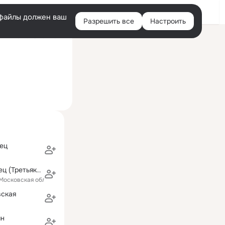
Войти
e-файлы должен ваш
Разрешить все
Настроить
Правая
ий визит: 25 ноя 2022
колонка
ец
Ирина Коломиец (Третьякова)
(Московская область)
вская
ин