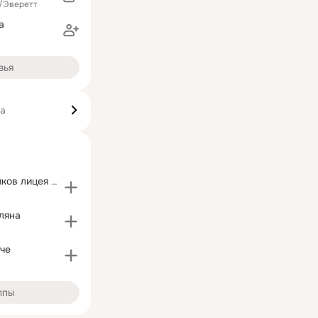
/Эверетт
а
зья
ка
Клуб выпускников лицея №1502
ляна
че
ппы