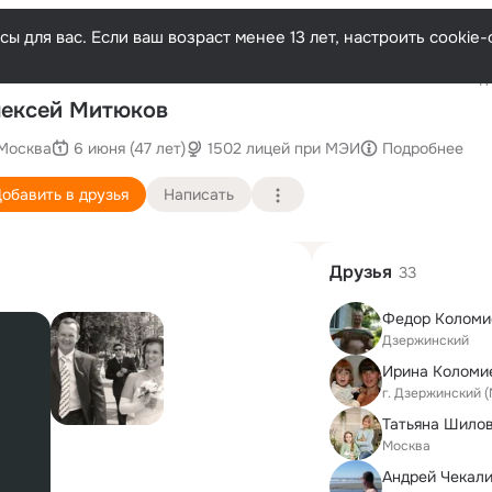
ы для вас. Если ваш возраст менее 13 лет, настроить cooki
Последн
ексей Митюков
Москва
6 июня (47 лет)
1502 лицей при МЭИ
Подробнее
обавить в друзья
Написать
Друзья
33
Федор Коломи
Дзержинский
г. Дзержинский 
Татьяна Шило
Москва
Андрей Чекал