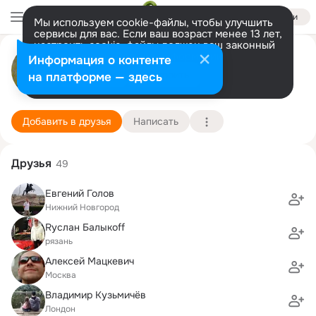
Войти
Мы используем cookie-файлы, чтобы улучшить
сервисы для вас. Если ваш возраст менее 13 лет,
настроить cookie-файлы должен ваш законный
Юлия Дашевская
представитель.
Больше информации
Информация о контенте
Разрешить все
Настроить
на платформе — здесь
Москва
7 марта (50 лет)
49 школа (с лицейскими классами)
Подробнее
Добавить в друзья
Написать
Друзья
49
Евгений Голов
Нижний Новгород
Rуслан Балыкоff
рязань
Алексей Мацкевич
Москва
Владимир Кузьмичёв
Лондон