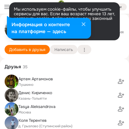
Войти
Мы используем cookie-файлы, чтобы улучшить
сервисы для вас. Если ваш возраст менее 13 лет,
настроить cookie-файлы должен ваш законный
Алексей Лосев
представитель.
Больше информации
Информация о контенте
Разрешить все
Настроить
на платформе — здесь
Королев
19 апреля (43 года)
18 гимназия
Подробнее
Добавить в друзья
Написать
Друзья
35
Артем Артамонов
Пушкино
Денис Кириченко
Казань-Тольятти
Tasya Aleksandrova
Москва
Коля Терентев
д. Грызлово (Ступинский район)