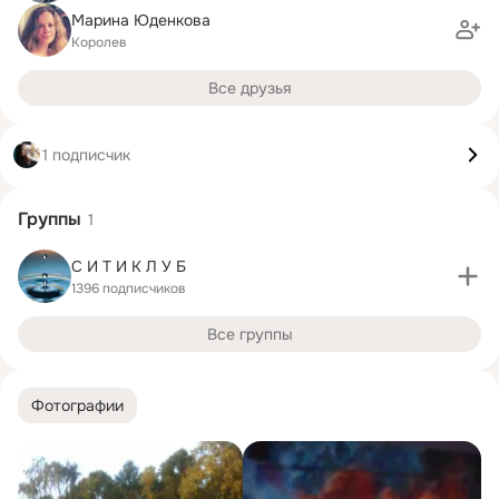
Марина Юденкова
Королев
Все друзья
1 подписчик
Группы
1
С И Т И К Л У Б
1396 подписчиков
Все группы
Фотографии