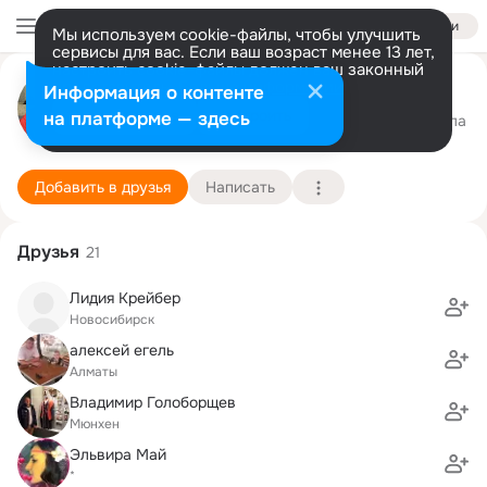
Войти
Мы используем cookie-файлы, чтобы улучшить
сервисы для вас. Если ваш возраст менее 13 лет,
настроить cookie-файлы должен ваш законный
Александр Бергер
представитель.
Больше информации
Информация о контенте
Разрешить все
Настроить
на платформе — здесь
Швейнфурт
15 февраля (45 лет)
3 школа
Подробнее
Добавить в друзья
Написать
Друзья
21
Лидия Крейбер
Новосибирск
алексей егель
Алматы
Владимир Голоборщев
Мюнхен
Эльвира Май
*