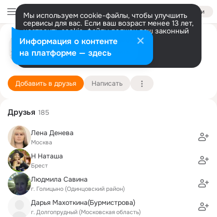
Войти
Мы используем cookie-файлы, чтобы улучшить
сервисы для вас. Если ваш возраст менее 13 лет,
настроить cookie-файлы должен ваш законный
Татьяна Викторова
представитель.
Больше информации
Информация о контенте
Разрешить все
Настроить
на платформе — здесь
Московская область
9 августа (53 года)
Подробнее
Добавить в друзья
Написать
Друзья
185
Лена Денева
Москва
Н Наташа
Брест
Людмила Савина
г. Голицыно (Одинцовский район)
Дарья Махоткина(Бурмистрова)
г. Долгопрудный (Московская область)