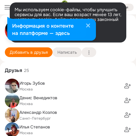
Войти
Мы используем cookie-файлы, чтобы улучшить
сервисы для вас. Если ваш возраст менее 13 лет,
настроить cookie-файлы должен ваш законный
Константин Иванов
представитель.
Больше информации
Информация о контенте
Разрешить все
Настроить
на платформе — здесь
САНКТ-ПЕТЕРБУРГ, торопец
28 июля (47 лет)
2 школа
Подробнее
Добавить в друзья
Написать
Друзья
25
Игорь Зубов
Москва
Денис Венедиктов
Москва
Александр Козлов
Санкт-Петербург
Илья Степанов
Москва