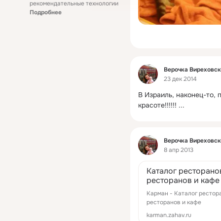
рекомендательные технологии
Подробнее
Фид
Верочка Виреховс
23 дек 2014
В Израиль, наконец-то,
красоте!!!!!!
 ...
Фид
Верочка Виреховс
8 апр 2013
Каталог ресторанов
ресторанов и кафе
Карман - Каталог ресторан
ресторанов и кафе
karman.zahav.ru