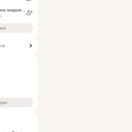
Уют Вашего дома жидкие обои и гoбелены
о
зья
ков
арки