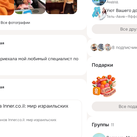
Ашдод
Тель-Авив—Яфф
Все фотографии
Все дру
кая
8 подписчи
 приехала мой любимый специалист по 
Подарки
кая
 Inner.co.il: мир израильских
Все под
ов Inner.co.il: мир израильских
Группы
11