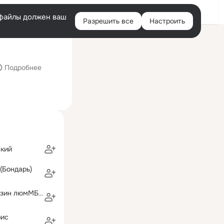
Войти
e-файлы должен ваш
Разрешить все
Настроить
Правая
й визит: 20 июл 2020
колонка
ий"
Подробнее
ский
(Бондарь)
интернет-магазин люмМБерг 054-2831874
рис