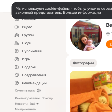
Мы используем cookie-файлы, чтобы улучшить сервис
законный представитель.
Больше информации
Левая
Главная
колонка
Ве
Видео
Группы
Люди
Д
Публикации
Игры
Фотографии
Подарки
Поздравления
Рекомендации
Сменить язык
Рекламодателям
Помощь
Новости
Ещё
Мы применяем