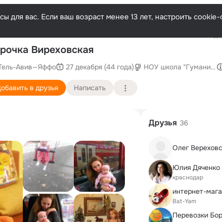
ы для вас. Если ваш возраст менее 13 лет, настроить cooki
Последни
рочка Виреховская
Тель-Авив—Яффо
27 декабря (44 года)
НОУ школа "Гуманитар
обавить в друзья
Написать
Друзья
36
Олег Верехов
Юлия Дяченко 
краснодар
Bat-Yam
Перевозки Бо