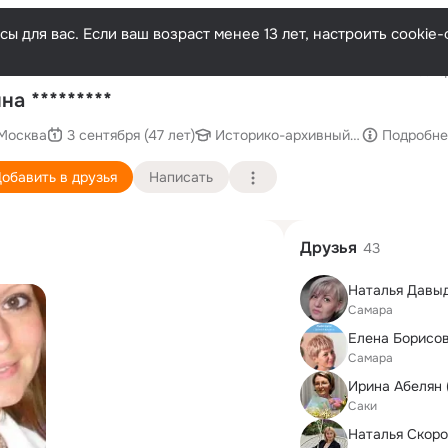
ы для вас. Если ваш возраст менее 13 лет, настроить cooki
Послед
на *********
Москва
3 сентября (47 лет)
Историко-архивный институт
Подробне
обавить в друзья
Написать
Друзья
43
Самара
Елена Борисов
Самара
Ирина Абелян 
Саки