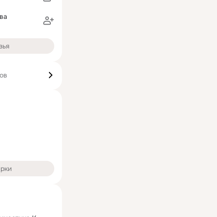
ва
зья
ков
арки