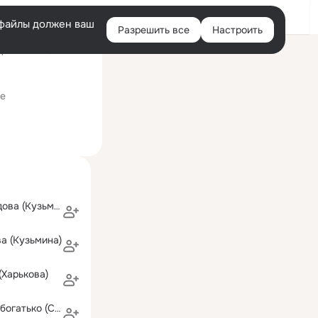
Войти
e-файлы должен ваш
Разрешить все
Настроить
Правая
ний визит: 6 июн 2017
колонка
е
Наталья Давыдова (Кузьмина)
а (Кузьмина)
(Харькова)
Наталья Скоробогатько (Савушкина)