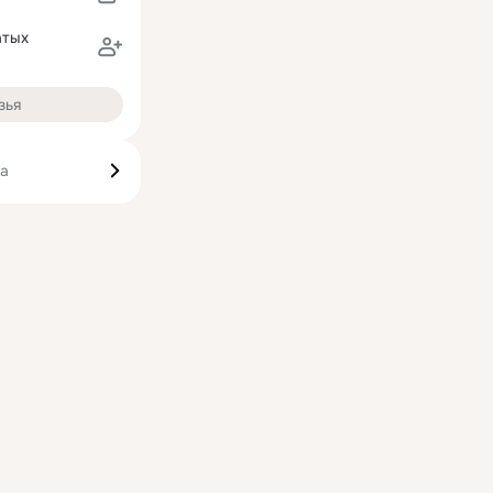
атых
зья
ка