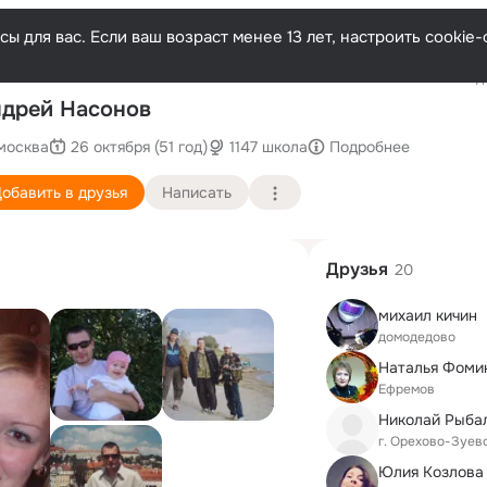
ы для вас. Если ваш возраст менее 13 лет, настроить cooki
Последн
дрей Насонов
москва
26 октября (51 год)
1147 школа
Подробнее
обавить в друзья
Написать
Друзья
20
михаил кичин
домодедово
Наталья Фоми
Ефремов
Николай Рыба
г. Орехово-Зуев
Юлия Козлова