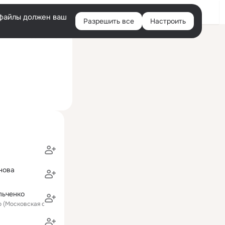
Войти
e-файлы должен ваш
Разрешить все
Настроить
Правая
ий визит: 30 ноя 2014
колонка
нова
льченко
о (Московская область)