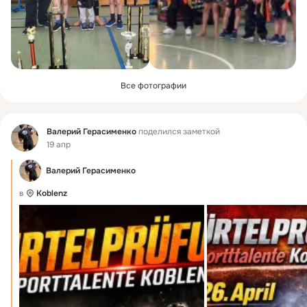
Все фотографии
Фид
Валерий Герасименко
поделился заметкой
19 апр
Валерий Герасименко
в
Koblenz