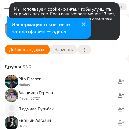
Войти
Мы используем cookie-файлы, чтобы улучшить
сервисы для вас. Если ваш возраст менее 13 лет,
настроить cookie-файлы должен ваш законный
Валерий Герасименко
представитель.
Больше информации
Информация о контенте
GIF
Разрешить все
Настроить
на платформе — здесь
Кобленц
29 сентября (57 лет)
ХНУРЭ, Харьковский национальный университет
Подробнее
Добавить в друзья
Написать
Друзья
5617
Rita Fischer
Нойвид
Владимир Герман
Mayen 56727
Людмила Бульбах
Евгений Алгазин
Омск