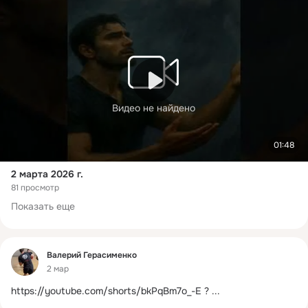
Видео не найдено
01:48
2 марта 2026 г.
81 просмотр
Показать еще
Фид
Валерий Герасименко
2 мар
https://youtube.com/shorts/bkPqBm7o_-E
?
 ...