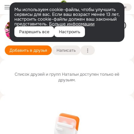
Войти
Мы используем cookie-файлы, чтобы улучшить
сервисы для вас. Если ваш возраст менее 13 лет,
настроить cookie-файлы должен ваш законный
представитель.
Больше информации
Наталья Фаворова (Красникова)
GIF
Разрешить все
Настроить
Москва
1 марта
Подробнее
Добавить в друзья
Написать
Список друзей и групп Натальи доступен только её
друзьям.